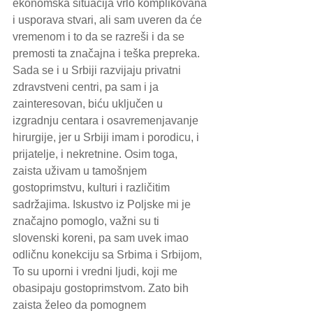
ekonomska situacija vrlo komplikovana 
i usporava stvari, ali sam uveren da će 
vremenom i to da se razreši i da se 
premosti ta značajna i teška prepreka. 
Sada se i u Srbiji razvijaju privatni 
zdravstveni centri, pa sam i ja 
zainteresovan, biću uključen u 
izgradnju centara i osavremenjavanje 
hirurgije, jer u Srbiji imam i porodicu, i 
prijatelje, i nekretnine. Osim toga, 
zaista uživam u tamošnjem 
gostoprimstvu, kulturi i različitim 
sadržajima. Iskustvo iz Poljske mi je 
značajno pomoglo, važni su ti 
slovenski koreni, pa sam uvek imao 
odličnu konekciju sa Srbima i Srbijom, 
To su uporni i vredni ljudi, koji me 
obasipaju gostoprimstvom. Zato bih 
zaista želeo da pomognem 