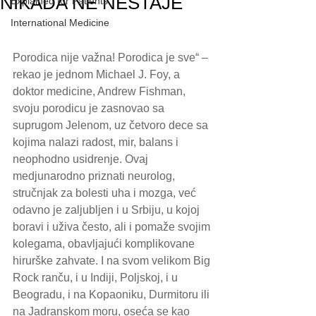
NIKADA NE NESTAJE
Explained for Patients
International Medicine
Porodica nije važna! Porodica je sve“ – 
rekao je jednom Michael J. Foy, a 
doktor medicine, Andrew Fishman, 
svoju porodicu je zasnovao sa 
suprugom Jelenom, uz četvoro dece sa 
kojima nalazi radost, mir, balans i 
neophodno usidrenje. Ovaj 
medjunarodno priznati neurolog, 
stručnjak za bolesti uha i mozga, već 
odavno je zaljubljen i u Srbiju, u kojoj 
boravi i uživa često, ali i pomaže svojim 
kolegama, obavljajući komplikovane 
hirurške zahvate. I na svom velikom Big 
Rock ranču, i u Indiji, Poljskoj, i u 
Beogradu, i na Kopaoniku, Durmitoru ili 
na Jadranskom moru, oseća se kao 