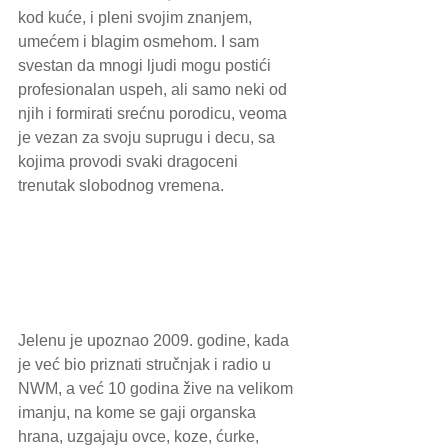
kod kuće, i pleni svojim znanjem, 
umećem i blagim osmehom. I sam 
svestan da mnogi ljudi mogu postići 
profesionalan uspeh, ali samo neki od 
njih i formirati srećnu porodicu, veoma 
je vezan za svoju suprugu i decu, sa 
kojima provodi svaki dragoceni 
trenutak slobodnog vremena.
Jelenu je upoznao 2009. godine, kada 
je već bio priznati stručnjak i radio u 
NWM, a već 10 godina žive na velikom 
imanju, na kome se gaji organska 
hrana, uzgajaju ovce, koze, ćurke, 