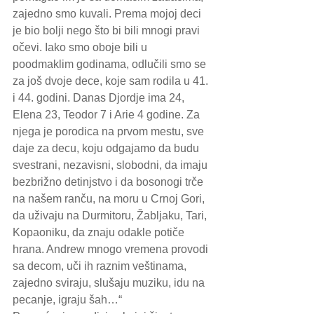
zajedno smo kuvali. Prema mojoj deci 
je bio bolji nego što bi bili mnogi pravi 
očevi. Iako smo oboje bili u 
poodmaklim godinama, odlučili smo se 
za još dvoje dece, koje sam rodila u 41. 
i 44. godini. Danas Djordje ima 24, 
Elena 23, Teodor 7 i Arie 4 godine. Za 
njega je porodica na prvom mestu, sve 
daje za decu, koju odgajamo da budu 
svestrani, nezavisni, slobodni, da imaju 
bezbrižno detinjstvo i da bosonogi trče 
na našem ranču, na moru u Crnoj Gori, 
da uživaju na Durmitoru, Žabljaku, Tari, 
Kopaoniku, da znaju odakle potiče 
hrana. Andrew mnogo vremena provodi 
sa decom, uči ih raznim veštinama, 
zajedno sviraju, slušaju muziku, idu na 
pecanje, igraju šah…“