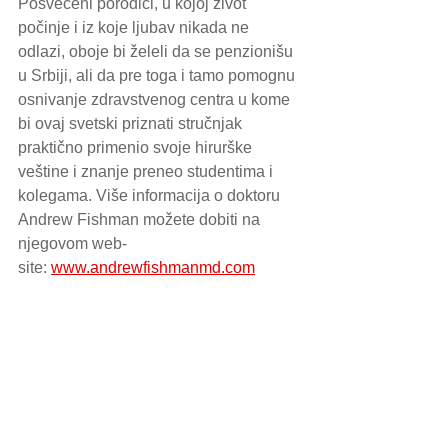
Posvećeni porodici, u kojoj život 
počinje i iz koje ljubav nikada ne 
odlazi, oboje bi želeli da se penzionišu 
u Srbiji, ali da pre toga i tamo pomognu 
osnivanje zdravstvenog centra u kome 
bi ovaj svetski priznati stručnjak 
praktično primenio svoje hirurške 
veštine i znanje preneo studentima i 
kolegama. Više informacija o doktoru 
Andrew Fishman možete dobiti na 
njegovom web-
site: 
www.andrewfishmanmd.com