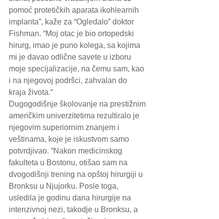
pomoć protetičkih aparata ikohlearnih 
implanta”, kaže za “Ogledalo” doktor 
Fishman. “Moj otac je bio ortopedski 
hirurg, imao je puno kolega, sa kojima 
mi je davao odlične savete u izboru 
moje specijalizacije, na čemu sam, kao 
i na njegovoj podršci, zahvalan do 
kraja života.“
Dugogodišnje školovanje na prestižnim 
američkim univerzitetima rezultiralo je 
njegovim superiornim znanjem i 
veštinama, koje je iskustvom samo 
potvrdjivao. “Nakon medicinskog 
fakulteta u Bostonu, otišao sam na 
dvogodišnji trening na opštoj hirurgiji u 
Bronksu u Njujorku. Posle toga, 
usledila je godinu dana hirurgije na 
intenzivnoj nezi, takodje u Bronksu, a 