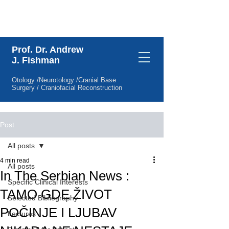
Specific Clinical Interests
Prof. Dr. Andrew
J. Fishman
Otology /Neurotology /Cranial Base
Surgery / Craniofacial Reconstruction
Post
All posts
4 min read
All posts
In The Serbian News :
Specific Clinical Interests
TAMO GDE ŽIVOT
Selected Bibliography
POČINJE I LJUBAV
Lectures