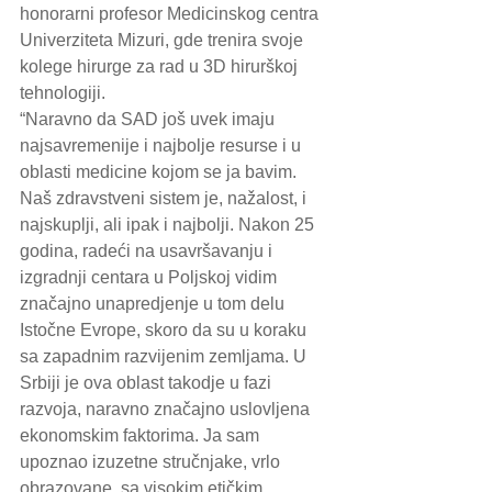
honorarni profesor Medicinskog centra 
Univerziteta Mizuri, gde trenira svoje 
kolege hirurge za rad u 3D hirurškoj 
tehnologiji.
“Naravno da SAD još uvek imaju 
najsavremenije i najbolje resurse i u 
oblasti medicine kojom se ja bavim. 
Naš zdravstveni sistem je, nažalost, i 
najskuplji, ali ipak i najbolji. Nakon 25 
godina, radeći na usavršavanju i 
izgradnji centara u Poljskoj vidim 
značajno unapredjenje u tom delu 
Istočne Evrope, skoro da su u koraku 
sa zapadnim razvijenim zemljama. U 
Srbiji je ova oblast takodje u fazi 
razvoja, naravno značajno uslovljena 
ekonomskim faktorima. Ja sam 
upoznao izuzetne stručnjake, vrlo 
obrazovane, sa visokim etičkim 