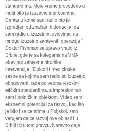
standardima. Moje vreme provedeno u 
Indiji bilo je izuzetno interesantno. 
Centar u kome sam radio bio je 
izgradjen od značajnih donacija, pa 
sam radio u izuzetnim uslovima, na 
mnogo izuzetno zahtevnih operacija “ 
Doktor Fishman se upravo vratio iz 
Srbije, gde je sa kolegama na VMA 
obavljao zahtevne hirurške 
intervencije. “Doktori i medicinske 
sestre sa kojima sam radio su izuzetno 
obrazovani, rade po veoma visokim 
etičkim standardima, a impresioniran 
sam i bolničkim objektom, Video sam i 
ekstremni potencijal za razvoj, kao što 
je bilo i sa centrima u Poljskoj, zato 
verujem da će razvoj ove oblasti i u 
Srbiji ići u tom pravcu. Naravno daje 