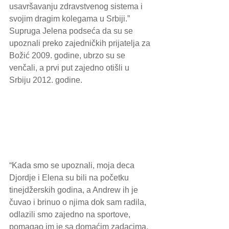
usavršavanju zdravstvenog sistema i 
svojim dragim kolegama u Srbiji.” 
Supruga Jelena podseća da su se 
upoznali preko zajedničkih prijatelja za 
Božić 2009. godine, ubrzo su se 
venčali, a prvi put zajedno otišli u 
Srbiju 2012. godine.
“Kada smo se upoznali, moja deca 
Djordje i Elena su bili na početku 
tinejdžerskih godina, a Andrew ih je 
čuvao i brinuo o njima dok sam radila, 
odlazili smo zajedno na sportove, 
pomagao im je sa domaćim zadacima, 