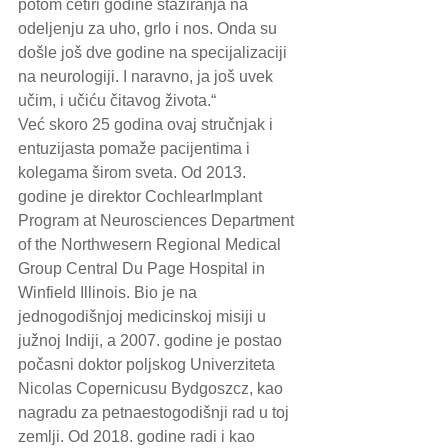
potom četiri godine stažiranja na 
odeljenju za uho, grlo i nos. Onda su 
došle još dve godine na specijalizaciji 
na neurologiji. I naravno, ja još uvek 
učim, i učiću čitavog života.“
Već skoro 25 godina ovaj stručnjak i 
entuzijasta pomaže pacijentima i 
kolegama širom sveta. Od 2013. 
godine je direktor CochlearImplant 
Program at Neurosciences Department 
of the Northwesern Regional Medical 
Group Central Du Page Hospital in 
Winfield Illinois. Bio je na 
jednogodišnjoj medicinskoj misiji u 
južnoj Indiji, a 2007. godine je postao 
počasni doktor poljskog Univerziteta 
Nicolas Copernicusu Bydgoszcz, kao 
nagradu za petnaestogodišnji rad u toj 
zemlji. Od 2018. godine radi i kao 