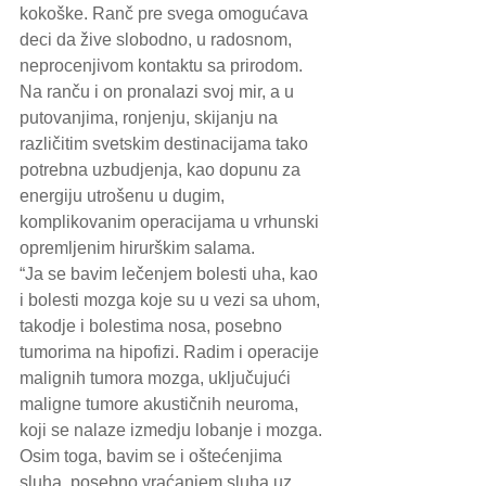
kokoške. Ranč pre svega omogućava 
deci da žive slobodno, u radosnom, 
neprocenjivom kontaktu sa prirodom. 
Na ranču i on pronalazi svoj mir, a u 
putovanjima, ronjenju, skijanju na 
različitim svetskim destinacijama tako 
potrebna uzbudjenja, kao dopunu za 
energiju utrošenu u dugim, 
komplikovanim operacijama u vrhunski 
opremljenim hirurškim salama.
“Ja se bavim lečenjem bolesti uha, kao 
i bolesti mozga koje su u vezi sa uhom, 
takodje i bolestima nosa, posebno 
tumorima na hipofizi. Radim i operacije 
malignih tumora mozga, uključujući 
maligne tumore akustičnih neuroma, 
koji se nalaze izmedju lobanje i mozga. 
Osim toga, bavim se i oštećenjima 
sluha, posebno vraćanjem sluha uz 