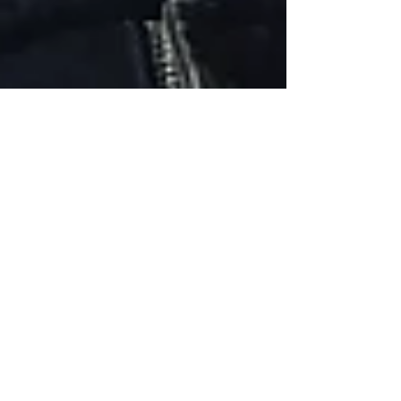
7 min read
Za pacijente
Bol u licu i glavobolja: lečenje
sindroma bola koji se najčešće
pogrešno dijagnostikuju
Bol u licu i glavobolja često se pogrešno
dijagnostikuju kao migrena, sinusni problem,
zubobolja ili bol u vilici. Saznajte kada uzrok može
biti neuralgija trigeminusa, okcipitalna neuralgija,